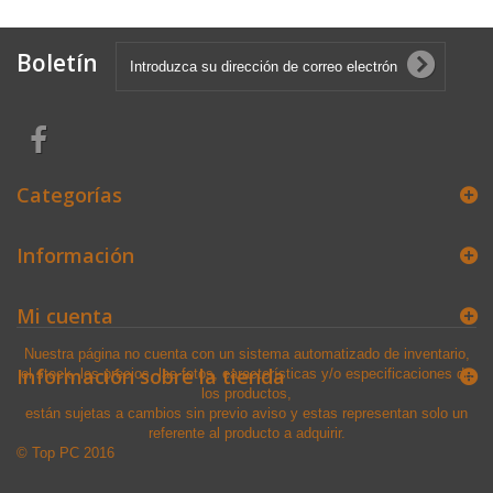
Boletín
Categorías
Información
Mi cuenta
Nuestra página no cuenta con un sistema automatizado de inventario,
Información sobre la tienda
el stock, los precios, las fotos, características y/o especificaciones de
los productos,
están sujetas a cambios sin previo aviso y estas representan solo un
referente al producto a adquirir.
© Top PC 2016