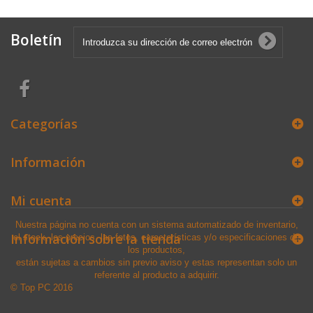
Boletín
Categorías
Información
Mi cuenta
Nuestra página no cuenta con un sistema automatizado de inventario,
Información sobre la tienda
el stock, los precios, las fotos, características y/o especificaciones de
los productos,
están sujetas a cambios sin previo aviso y estas representan solo un
referente al producto a adquirir.
© Top PC 2016