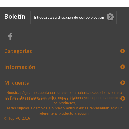
Boletín
Categorías
Información
Mi cuenta
Nuestra página no cuenta con un sistema automatizado de inventario,
Información sobre la tienda
el stock, los precios, las fotos, características y/o especificaciones de
los productos,
están sujetas a cambios sin previo aviso y estas representan solo un
referente al producto a adquirir.
© Top PC 2016