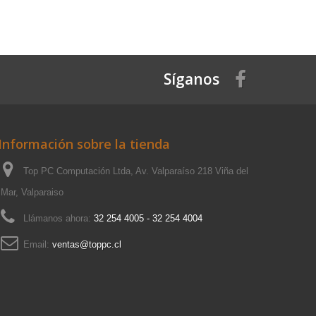
Síganos
Información sobre la tienda
Top PC Computación Ltda, Av. Valparaíso 218 Viña del
Mar, Valparaiso
Llámanos ahora:
32 254 4005 - 32 254 4004
Email:
ventas@toppc.cl