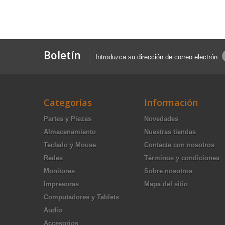
Boletín
Categorías
Información
Partes y Piezas
Novedades
Almacenamiento
Nuestras tiendas
Teclado y Mouse
Contacte con nosotros
Redes
Términos y condiciones
Monitores
Sobre nosotros
Impresoras
Mapa del sitio
Computadores y Tablets
Audio
Accesorios