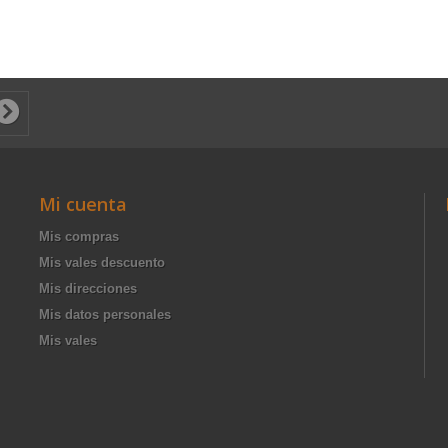
Mi cuenta
Mis compras
Mis vales descuento
Mis direcciones
Mis datos personales
Mis vales